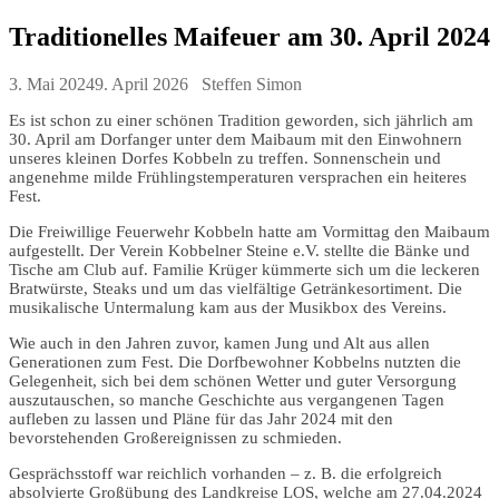
Traditionelles Maifeuer am 30. April 2024
3. Mai 2024
9. April 2026
Steffen Simon
Es ist schon zu einer schönen Tradition geworden, sich jährlich am
30. April am Dorfanger unter dem Maibaum mit den Einwohnern
unseres kleinen Dorfes Kobbeln zu treffen. Sonnenschein und
angenehme milde Frühlingstemperaturen versprachen ein heiteres
Fest.
Die Freiwillige Feuerwehr Kobbeln hatte am Vormittag den Maibaum
aufgestellt. Der Verein Kobbelner Steine e.V. stellte die Bänke und
Tische am Club auf. Familie Krüger kümmerte sich um die leckeren
Bratwürste, Steaks und um das vielfältige Getränkesortiment. Die
musikalische Untermalung kam aus der Musikbox des Vereins.
Wie auch in den Jahren zuvor, kamen Jung und Alt aus allen
Generationen zum Fest. Die Dorfbewohner Kobbelns nutzten die
Gelegenheit, sich bei dem schönen Wetter und guter Versorgung
auszutauschen, so manche Geschichte aus vergangenen Tagen
aufleben zu lassen und Pläne für das Jahr 2024 mit den
bevorstehenden Großereignissen zu schmieden.
Gesprächsstoff war reichlich vorhanden – z. B. die erfolgreich
absolvierte Großübung des Landkreise LOS, welche am 27.04.2024