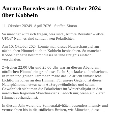
Aurora Boreales am 10. Oktober 2024
über Kobbeln
11. Oktober 2024
9. April 2026
Steffen Simon
So mancher wird sich fragen, was sind „Aurora Borealis“ – etwa
UFOs? Nein, es sind schlicht weg Polarlichter.
Am 10. Oktober 2024 konnte man dieses Naturschauspiel am
nächtlichen Himmel auch in Kobbeln beobachten. So mancher
Kobbelner hatte bestimmt dieses seltene Ereignis einfach
verschlafen.
Zwischen 22.00 Uhr und 23.00 Uhr war an diesem Abend am
nördlichen Himmel ein grandioses Licht-Specktake zu beobachten.
In roten und grünen Farbtönen malte das Polarlicht fantastische
Lichtformationen an den Himmel. Für unsere Gegend ist dieses
Naturphänomen etwas sehr Außergewöhnliches und selten.
Gewöhnlich sieht man die Polarlichter im Winterhalbjahr in den
nördlichen Regionen Skandinaviens. Jedoch nur, wenn ein klarer
Himmel vorhanden ist.
In diesem Jahr waren die Sonnenaktivitäten besonders intensiv und
verursachten bis in die südlichen Breiten, wie München, diese