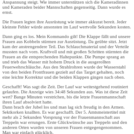
Anspannung steigt. Wie immer unterstützen sich die Kameradinnen
und Kameraden beider Mannschaften gegenseitig. Dann wurde es
ernst.
Die Frauen legten ihre Ausrüstung wie immer akkurat bereit. Jeder
kleinste Fehler würde ansonsten im Lauf wertvolle Sekunden kosten.
Dann ging es los. Mein Kommando gilt! Die Klappe fällt und unsere
Frauen aus Kobbeln stürmen zur Ausrüstung. Da geübte sitzt. Jetzt
kam der anstrengendere Teil. Das Schlauchmaterial und der Verteile
mussten nach vorn. Kraftvoll und mit großen Schritten stürmten die
Frauen an die entsprechenden Haltepunkte. Die Pumpe sprang an
und trieb das Wasser mit hohem Druck in die ausgerollten
Feuerwehrschläuche. Aus den Strahlrohren wurde der Wasserstahl
von den beiden Frontfrauen gezielt auf das Target gehalten, noch
eine leichte Korrektur und die beiden Klappen gingen nach oben.
Geschafft! Was sagt die Zeit. Der Lauf war weitestgehend routiniert
gelaufen. Die Anzeige wies 34:48 Sekunden aus. Was ist diese Zeit
wert? Bange Minuten verstrichen, bis die letzte Frauenmannschaft
ihren Lauf absolviert hatte.
Dann brach der Jubel los und man lag sich freudig in den Armen.
Sektkorken knallten. Es war geschafft. Der 5. Amtsmeistertitel mit
mehr als 2 Sekunden Vorsprung vor der Frauenmannschaft aus
Treppeln war errungen. Erste Glückwünsche aus Treppeln und den
anderen Orten wurden von unseren Frauen entgegengenommen.
Man war einfach glücklich.