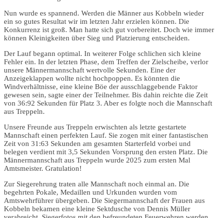
Nun wurde es spannend. Werden die Männer aus Kobbeln wieder
ein so gutes Resultat wir im letzten Jahr erzielen können. Die
Konkurrenz ist groß. Man hatte sich gut vorbereitet. Doch wie immer
können Kleinigkeiten über Sieg und Platzierung entscheiden.
Der Lauf begann optimal. In weiterer Folge schlichen sich kleine
Fehler ein. In der letzten Phase, dem Treffen der Zielscheibe, verlor
unsere Männermannschaft wertvolle Sekunden. Eine der
Anzeigeklappen wollte nicht hochpoppen. Es könnten die
Windverhältnisse, eine kleine Böe der ausschlaggebende Faktor
gewesen sein, sagte einer der Teilnehmer. Bis dahin reichte die Zeit
von 36:92 Sekunden für Platz 3. Aber es folgte noch die Mannschaft
aus Treppeln.
Unsere Freunde aus Treppeln erwischten als letzte gestartete
Mannschaft einen perfekten Lauf. Sie zogen mit einer fantastischen
Zeit von 31:63 Sekunden am gesamten Starterfeld vorbei und
belegen verdient mit 3,5 Sekunden Vorsprung den ersten Platz. Die
Männermannschaft aus Treppeln wurde 2025 zum ersten Mal
Amtsmeister. Gratulation!
Zur Siegerehrung traten alle Mannschaft noch einmal an. Die
begehrten Pokale, Medaillen und Urkunden wurden vom
Amtswehrführer übergeben. Die Siegermannschaft der Frauen aus
Kobbeln bekamen eine kleine Sektdusche von Dennis Müller
verabreicht. Siegerfotos mit den befreundeten Feuerwehren werden