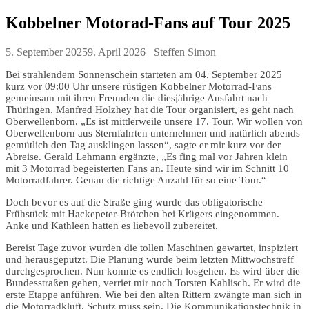
Kobbelner Motorad-Fans auf Tour 2025
5. September 2025
9. April 2026
Steffen Simon
Bei strahlendem Sonnenschein starteten am 04. September 2025
kurz vor 09:00 Uhr unsere rüstigen Kobbelner Motorrad-Fans
gemeinsam mit ihren Freunden die diesjährige Ausfahrt nach
Thüringen. Manfred Holzhey hat die Tour organisiert, es geht nach
Oberwellenborn. „Es ist mittlerweile unsere 17. Tour. Wir wollen von
Oberwellenborn aus Sternfahrten unternehmen und natürlich abends
gemütlich den Tag ausklingen lassen“, sagte er mir kurz vor der
Abreise. Gerald Lehmann ergänzte, „Es fing mal vor Jahren klein
mit 3 Motorrad begeisterten Fans an. Heute sind wir im Schnitt 10
Motorradfahrer. Genau die richtige Anzahl für so eine Tour.“
Doch bevor es auf die Straße ging wurde das obligatorische
Frühstück mit Hackepeter-Brötchen bei Krügers eingenommen.
Anke und Kathleen hatten es liebevoll zubereitet.
Bereist Tage zuvor wurden die tollen Maschinen gewartet, inspiziert
und herausgeputzt. Die Planung wurde beim letzten Mittwochstreff
durchgesprochen. Nun konnte es endlich losgehen. Es wird über die
Bundesstraßen gehen, verriet mir noch Torsten Kahlisch. Er wird die
erste Etappe anführen. Wie bei den alten Rittern zwängte man sich in
die Motorradkluft. Schutz muss sein. Die Kommunikationstechnik in