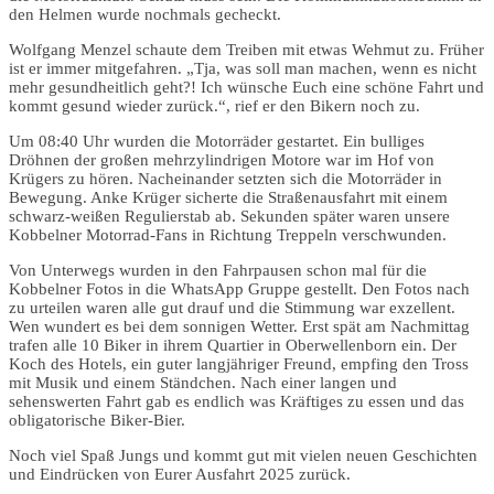
den Helmen wurde nochmals gecheckt.
Wolfgang Menzel schaute dem Treiben mit etwas Wehmut zu. Früher
ist er immer mitgefahren. „Tja, was soll man machen, wenn es nicht
mehr gesundheitlich geht?! Ich wünsche Euch eine schöne Fahrt und
kommt gesund wieder zurück.“, rief er den Bikern noch zu.
Um 08:40 Uhr wurden die Motorräder gestartet. Ein bulliges
Dröhnen der großen mehrzylindrigen Motore war im Hof von
Krügers zu hören. Nacheinander setzten sich die Motorräder in
Bewegung. Anke Krüger sicherte die Straßenausfahrt mit einem
schwarz-weißen Regulierstab ab. Sekunden später waren unsere
Kobbelner Motorrad-Fans in Richtung Treppeln verschwunden.
Von Unterwegs wurden in den Fahrpausen schon mal für die
Kobbelner Fotos in die WhatsApp Gruppe gestellt. Den Fotos nach
zu urteilen waren alle gut drauf und die Stimmung war exzellent.
Wen wundert es bei dem sonnigen Wetter. Erst spät am Nachmittag
trafen alle 10 Biker in ihrem Quartier in Oberwellenborn ein. Der
Koch des Hotels, ein guter langjähriger Freund, empfing den Tross
mit Musik und einem Ständchen. Nach einer langen und
sehenswerten Fahrt gab es endlich was Kräftiges zu essen und das
obligatorische Biker-Bier.
Noch viel Spaß Jungs und kommt gut mit vielen neuen Geschichten
und Eindrücken von Eurer Ausfahrt 2025 zurück.