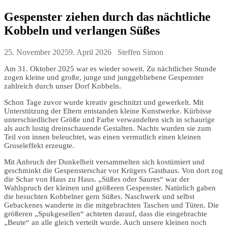
Gespenster ziehen durch das nächtliche
Kobbeln und verlangen Süßes
25. November 2025
9. April 2026
Steffen Simon
Am 31. Oktober 2025 war es wieder soweit. Zu nächtlicher Stunde
zogen kleine und große, junge und junggebliebene Gespenster
zahlreich durch unser Dorf Kobbeln.
Schon Tage zuvor wurde kreativ geschnitzt und gewerkelt. Mit
Unterstützung der Eltern entstanden kleine Kunstwerke. Kürbisse
unterschiedlicher Größe und Farbe verwandelten sich in schaurige
als auch lustig dreinschauende Gestalten. Nachts wurden sie zum
Teil von innen beleuchtet, was einen vermutlich einen kleinen
Gruseleffekt erzeugte.
Mit Anbruch der Dunkelheit versammelten sich kostümiert und
geschminkt die Gespensterschar vor Krügers Gasthaus. Von dort zog
die Schar von Haus zu Haus. „Süßes oder Saures“ war der
Wahlspruch der kleinen und größeren Gespenster. Natürlich gaben
die besuchten Kobbelner gern Süßes. Naschwerk und selbst
Gebackenes wanderte in die mitgebrachten Taschen und Tüten. Die
größeren „Spukgesellen“ achteten darauf, dass die eingebrachte
„Beute“ an alle gleich verteilt wurde. Auch unsere kleinen noch