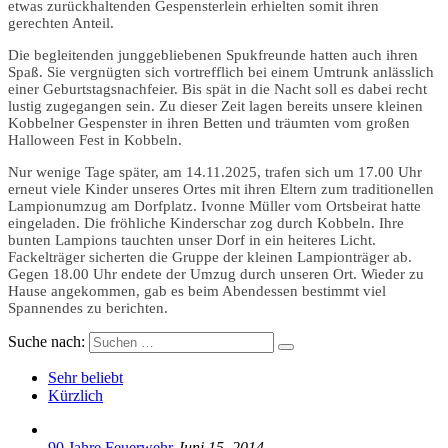
etwas zurückhaltenden Gespensterlein erhielten somit ihren
gerechten Anteil.
Die begleitenden junggebliebenen Spukfreunde hatten auch ihren
Spaß. Sie vergnügten sich vortrefflich bei einem Umtrunk anlässlich
einer Geburtstagsnachfeier. Bis spät in die Nacht soll es dabei recht
lustig zugegangen sein. Zu dieser Zeit lagen bereits unsere kleinen
Kobbelner Gespenster in ihren Betten und träumten vom großen
Halloween Fest in Kobbeln.
Nur wenige Tage später, am 14.11.2025, trafen sich um 17.00 Uhr
erneut viele Kinder unseres Ortes mit ihren Eltern zum traditionellen
Lampionumzug am Dorfplatz. Ivonne Müller vom Ortsbeirat hatte
eingeladen. Die fröhliche Kinderschar zog durch Kobbeln. Ihre
bunten Lampions tauchten unser Dorf in ein heiteres Licht.
Fackelträger sicherten die Gruppe der kleinen Lampionträger ab.
Gegen 18.00 Uhr endete der Umzug durch unseren Ort. Wieder zu
Hause angekommen, gab es beim Abendessen bestimmt viel
Spannendes zu berichten.
Suche nach:
Sehr beliebt
Kürzlich
90 Jahre Feuerwehr
Juni 15, 2014