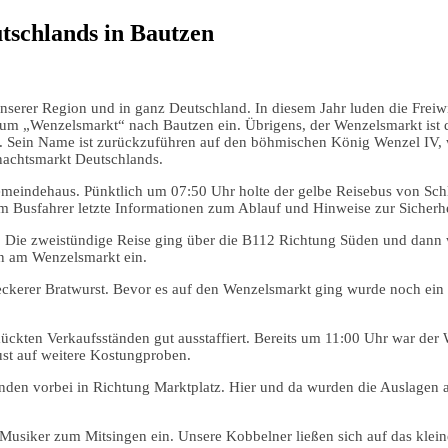
tschlands in Bautzen
unserer Region und in ganz Deutschland. In diesem Jahr luden die Freiw
um „Wenzelsmarkt“ nach Bautzen ein. Übrigens, der Wenzelsmarkt ist de
 Sein Name ist zurückzuführen auf den böhmischen König Wenzel IV, w
hnachtsmarkt Deutschlands.
meindehaus. Pünktlich um 07:50 Uhr holte der gelbe Reisebus von Schl
 Busfahrer letzte Informationen zum Ablauf und Hinweise zur Sicherh
n. Die zweistündige Reise ging über die B112 Richtung Süden und dann
en am Wenzelsmarkt ein.
 leckerer Bratwurst. Bevor es auf den Wenzelsmarkt ging wurde noch e
ckten Verkaufsständen gut ausstaffiert. Bereits um 11:00 Uhr war der
ust auf weitere Kostungproben.
den vorbei in Richtung Marktplatz. Hier und da wurden die Auslagen a
usiker zum Mitsingen ein. Unsere Kobbelner ließen sich auf das kleine