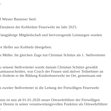
.
nd Wiener Bautzner Senf.
Einsätzen der Kobbelner Feuerwehr im Jahr 2025.
 langjährige Mitgliedschaft und hervorragende Leistungen wurden
re Helfer aus Kobbeln übergeben.
ler. Im gleichen Zuge trat Christian Schütze als 1. Stellvertreter
seinem Stellvertreter wurde damals Christian Schütze gewählt
i Amtsausscheiden, was Coach der Frauen und aktiver Teilnehmer an
h förderte er die Bildung Kinderfeuerwehr im Ort, gemeinsam mit
weiter Stellvertreter in die Leitung der Freiwilligen Feuerwehr
is ist nun ab 01.01.2026 neuer Ortswehrführer der Freiwilligen
en Dennis in seiner verantwortungsvollen Funktion als Ortswehrführer
.