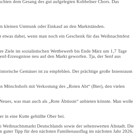
uschten dem Gesang des gut aufgelegten Kobbelner Chors. Das
nem kleinen Umtrunk oder Einkauf an den Marktständen.
r etwas dabei, wenn man noch ein Geschenk für das Weihnachtsfest
hre Ziele im sozialistischen Wettbewerb bis Ende März um 1,7 Tage
Senf-Erzeugnisse neu auf den Markt geworfen. Tja, der Senf aus
historische Gemäuer ist zu empfehlen. Der prächtige große Innenraum
alen Mönchshofs mit Verkostung des „Roten Abt“ (Bier), den vielen
Neues, was man auch als „Rote Äbtissin“ anbieten könnte. Man wolle
in eine Kutte gehüllte Ober bei.
 Weihnachtsmarkt Deutschlands sowie der sehenswerten Altstadt. Die
 guter Tipp für den nächsten Familienausflug im nächsten Jahr 2026.