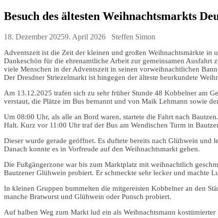
Besuch des ältesten Weihnachtsmarkts Deu
18. Dezember 2025
9. April 2026
Steffen Simon
Adventszeit ist die Zeit der kleinen und großen Weihnachtsmärkte in 
Dankeschön für die ehrenamtliche Arbeit zur gemeinsamen Ausfahrt z
viele Menschen in der Adventszeit in seinen vorweihnachtlichen Bann.
Der Dresdner Striezelmarkt ist hingegen der älteste beurkundete Wei
Am 13.12.2025 trafen sich zu sehr früher Stunde 48 Kobbelner am Ge
verstaut, die Plätze im Bus bemannt und von Maik Lehmann sowie dem
Um 08:00 Uhr, als alle an Bord waren, startete die Fahrt nach Bautze
Halt. Kurz vor 11:00 Uhr traf der Bus am Wendischen Turm in Bautz
Dieser wurde gerade geöffnet. Es duftete bereits nach Glühwein und
Danach konnte es in Vorfreude auf den Weihnachtsmarkt gehen.
Die Fußgängerzone war bis zum Marktplatz mit weihnachtlich geschmü
Bautzener Glühwein probiert. Er schmeckte sehr lecker und machte L
In kleinen Gruppen bummelten die mitgereisten Kobbelner an den Stän
manche Bratwurst und Glühwein oder Punsch probiert.
Auf halben Weg zum Markt lud ein als Weihnachtsmann kostümierter M