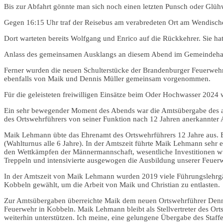
Bis zur Abfahrt gönnte man sich noch einen letzten Punsch oder Glü
Gegen 16:15 Uhr traf der Reisebus am verabredeten Ort am Wendische
Dort warteten bereits Wolfgang und Enrico auf die Rückkehrer. Sie ha
Anlass des gemeinsamen Ausklangs an diesem Abend im Gemeindehaus
Ferner wurden die neuen Schulterstücke der Brandenburger Feuerweh
ebenfalls von Maik und Dennis Müller gemeinsam vorgenommen.
Für die geleisteten freiwilligen Einsätze beim Oder Hochwasser 202
Ein sehr bewegender Moment des Abends war die Amtsübergabe des amti
des Ortswehrführers von seiner Funktion nach 12 Jahren anerkannter A
Maik Lehmann übte das Ehrenamt des Ortswehrführers 12 Jahre aus. 
(Wahlturnus alle 6 Jahre). In der Amtszeit führte Maik Lehmann sehr
den Wettkämpfen der Männermannschaft, wesentliche Investitionen wur
Treppeln und intensivierte ausgewogen die Ausbildung unserer Feue
In der Amtszeit von Maik Lehmann wurden 2019 viele Führungslehrgäng
Kobbeln gewählt, um die Arbeit von Maik und Christian zu entlasten.
Zur Amtsübergaben überreichte Maik dem neuen Ortswehrführer Denni
Feuerwehr in Kobbeln. Maik Lehmann bleibt als Stellvertreter des Orts
weiterhin unterstützen. Ich meine, eine gelungene Übergabe des Staff