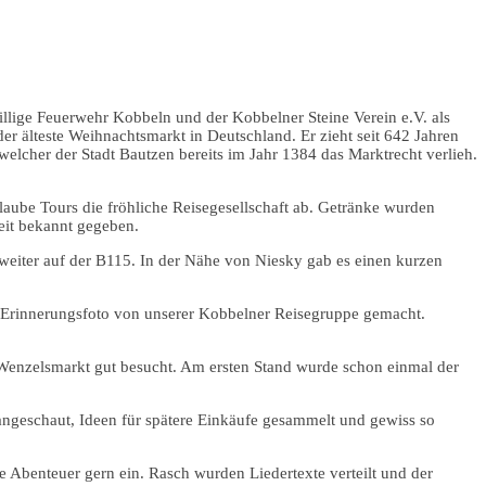
illige Feuerwehr Kobbeln und der Kobbelner Steine Verein e.V. als
r älteste Weihnachtsmarkt in Deutschland. Er zieht seit 642 Jahren
elcher der Stadt Bautzen bereits im Jahr 1384 das Marktrecht verlieh.
aube Tours die fröhliche Reisegesellschaft ab. Getränke wurden
eit bekannt gegeben.
 weiter auf der B115. In der Nähe von Niesky gab es einen kurzen
in Erinnerungsfoto von unserer Kobbelner Reisegruppe gemacht.
 Wenzelsmarkt gut besucht. Am ersten Stand wurde schon einmal der
ngeschaut, Ideen für spätere Einkäufe gesammelt und gewiss so
 Abenteuer gern ein. Rasch wurden Liedertexte verteilt und der