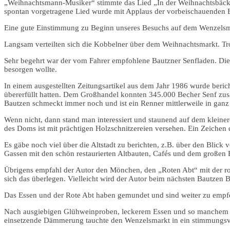
„Weihnachtsmann-Musiker“ stimmte das Lied „In der Weihnachtsbäcker
spontan vorgetragene Lied wurde mit Applaus der vorbeischauenden B
Eine gute Einstimmung zu Beginn unseres Besuchs auf dem Wenzelsm
Langsam verteilten sich die Kobbelner über dem Weihnachtsmarkt. Tr
Sehr begehrt war der vom Fahrer empfohlene Bautzner Senfladen. Die 
besorgen wollte.
In einem ausgestellten Zeitungsartikel aus dem Jahr 1986 wurde beric
übererfüllt hatten. Dem Großhandel konnten 345.000 Becher Senf zus
Bautzen schmeckt immer noch und ist ein Renner mittlerweile in ganz
Wenn nicht, dann stand man interessiert und staunend auf dem kleine
des Doms ist mit prächtigen Holzschnitzereien versehen. Ein Zeichen 
Es gäbe noch viel über die Altstadt zu berichten, z.B. über den Bli
Gassen mit den schön restaurierten Altbauten, Cafés und dem großen
Übrigens empfahl der Autor den Mönchen, den „Roten Abt“ mit der ro
sich das überlegen. Vielleicht wird der Autor beim nächsten Bautzen
Das Essen und der Rote Abt haben gemundet und sind weiter zu empfehl
Nach ausgiebigen Glühweinproben, leckerem Essen und so manchem E
einsetzende Dämmerung tauchte den Wenzelsmarkt in ein stimmungsvoll